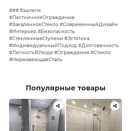
### Хэштеги:

#ЛестничноеОграждение 
#ЗакалённоеСтекло #СовременныйДизайн 
#Интерьер #Безопасность 
#СтеклянныеСтупени #Эстетика 
#ИндивидуальныйПодход #Долговечность 
#ЛегкостьВУходе #Ограждения #Стекло 
#НержавеющаяСталь
Популярные товары